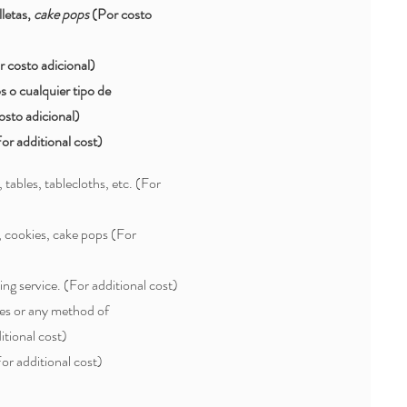
lletas,
cake pops
(Por costo
r costo adicional)
s o cualquier tipo de
osto adicional)
For additional cost)
, tables, tablecloths, etc. (For
 cookies, cake pops (For
ng service. ​(For additional cost)
mes or any method of
itional cost)
or additional cost)