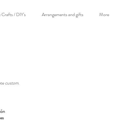
 Crafts / DIY's
Arrangements and gifts
More
ete
custom
.
.
ión
les