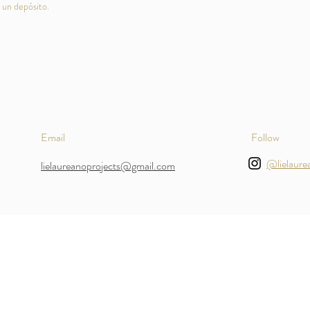
á un depósito.
Email
Follow
@lielaure
lielaureanoprojects@gmail.com