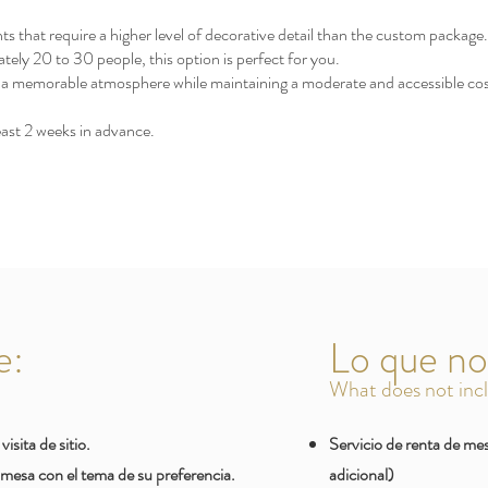
ts that require a higher level of decorative detail than the custom package. 
tely 20 to 30 people, this option is perfect for you.
te a memorable atmosphere while maintaining a moderate and accessible cos
ast 2 weeks in advance.
e:
Lo que no
What does not inc
isita de sitio.
Servicio de renta de mes
mesa con el tema de su preferencia.
adicional)