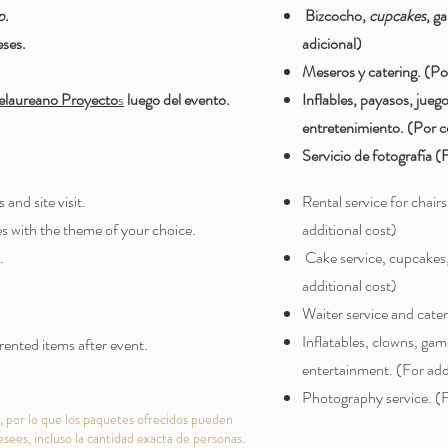
p.
Bizcocho,
cupcakes
, ga
eses.
adicional)
Meseros y catering.
(Po
ielaureano Proyecto
s
luego del evento.
Inflables, payasos, juego
entretenimiento. (Por c
Servicio de fotografía (
 and site visit.
Rental service for chairs
es with the theme of your choice.
additional cost)
.
Cake service, cupcakes,
additional cost)
Waiter service and cateri
Inflatables, clowns, ga
rented items after event.
entertainment. ​(For add
Photography service. (F
, por lo que los paquetes ofrecidos pueden
esees, incluso la cantidad exacta de personas.