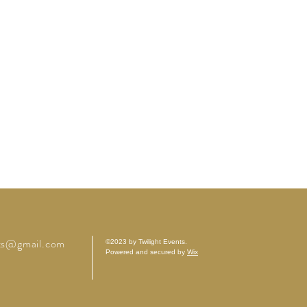
cts@gmail.com
©2023 by Twilight Events.
Powered and secured by
Wix