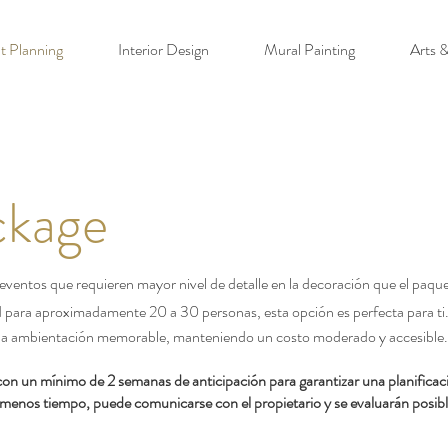
t Planning
Interior Design
Mural Painting
Arts &
ckage
eventos que requieren mayor nivel de detalle en la decoración que el paqu
d para aproximadamente 20 a 30 personas, esta opción es perfecta para ti
una ambientación memorable, manteniendo un costo moderado y accesible.
on un mínimo de 2 semanas de anticipación para garantizar una planificac
menos tiempo, puede comunicarse con el propietario y se evaluarán posib