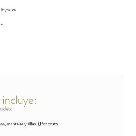
If you're
t.
 incluye:
ludes:
as, manteles y sillas. (Por costo